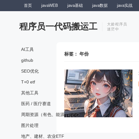
首页
javaWEB
java基础
java数据
java实战
程序员一代码搬运工
大龄程序员
迷茫中
AI工具
标签：
年份
github
SEO优化
T+0 etf
其他工具
医药 / 医疗赛道
周期资源（有色、能源、煤炭）ETF
图片处理
地产、建材、农业ETF