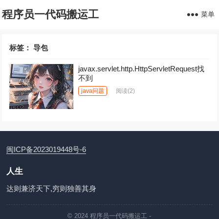
程序员一代码搬运工
菜单
标签：
导包
javax.servlet.http.HttpServletRequest找
不到
java问题
阅读
(2)
闽ICP备2023019448号-6
人生
达则兼济天下,穷则独善其身
© 2024
程序员一代码搬运工
-