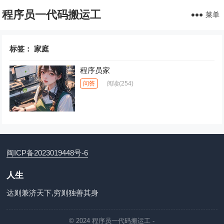
程序员一代码搬运工
菜单
标签：
家庭
程序员家
问答
阅读
(254)
闽ICP备2023019448号-6
人生
达则兼济天下,穷则独善其身
© 2024
程序员一代码搬运工
-