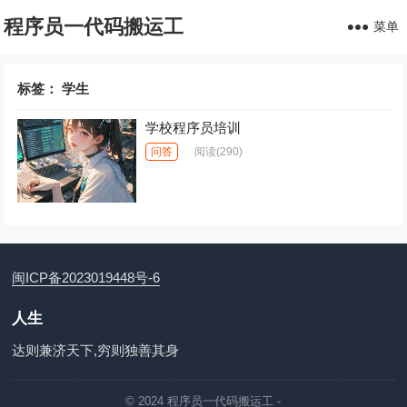
程序员一代码搬运工
菜单
标签：
学生
学校程序员培训
问答
阅读
(290)
闽ICP备2023019448号-6
人生
达则兼济天下,穷则独善其身
© 2024
程序员一代码搬运工
-