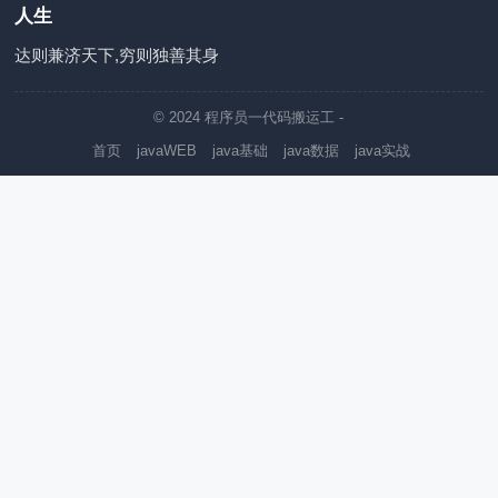
人生
达则兼济天下,穷则独善其身
© 2024
程序员一代码搬运工
-
首页
javaWEB
java基础
java数据
java实战