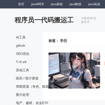
首页
javaWEB
java基础
java数据
java实战
程序员一代码搬运工
大龄程序员
迷茫中
AI工具
标签：
学历
github
SEO优化
T+0 etf
其他工具
医药 / 医疗赛道
周期资源（有色、能源、煤炭）ETF
图片处理
地产、建材、农业ETF