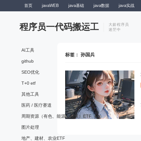
首页
javaWEB
java基础
java数据
java实战
程序员一代码搬运工
大龄程序员
迷茫中
AI工具
标签：
孙国兵
github
SEO优化
T+0 etf
其他工具
医药 / 医疗赛道
周期资源（有色、能源、煤炭）ETF
图片处理
地产、建材、农业ETF