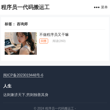
程序员一代码搬运工
菜单
标签：
咨询师
不做程序员又干嘛
问答
阅读
(260)
闽ICP备2023019448号-6
人生
达则兼济天下,穷则独善其身
© 2024
程序员一代码搬运工
-