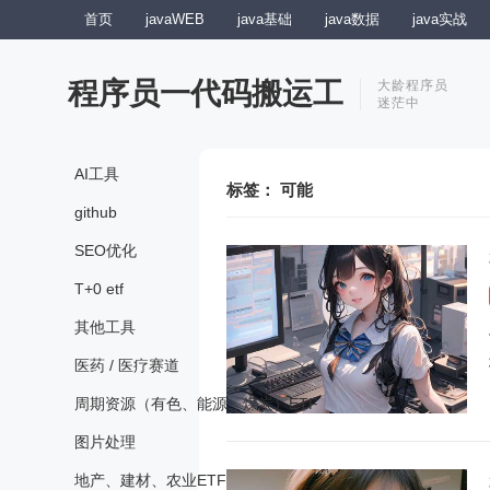
首页
javaWEB
java基础
java数据
java实战
程序员一代码搬运工
大龄程序员
迷茫中
AI工具
标签：
可能
github
SEO优化
T+0 etf
其他工具
医药 / 医疗赛道
周期资源（有色、能源、煤炭）ETF
图片处理
地产、建材、农业ETF