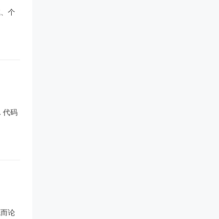
域、个
 代码
概而论