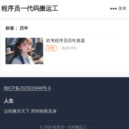
程序员一代码搬运工
菜单
标签：
历年
软考程序员历年真题
问答
阅读
(294)
闽ICP备2023019448号-6
人生
达则兼济天下,穷则独善其身
© 2024
程序员一代码搬运工
-