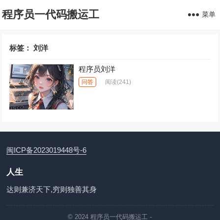
程序员一代码搬运工
菜单
标签：
刘洋
程序员刘洋
问答
阅读
(241)
闽ICP备2023019448号-6
人生
达则兼济天下,穷则独善其身
© 2024
程序员一代码搬运工
-