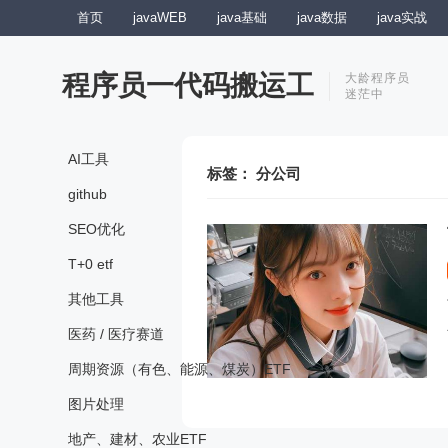
首页
javaWEB
java基础
java数据
java实战
程序员一代码搬运工
大龄程序员
迷茫中
AI工具
标签：
分公司
github
SEO优化
T+0 etf
其他工具
医药 / 医疗赛道
周期资源（有色、能源、煤炭）ETF
图片处理
地产、建材、农业ETF