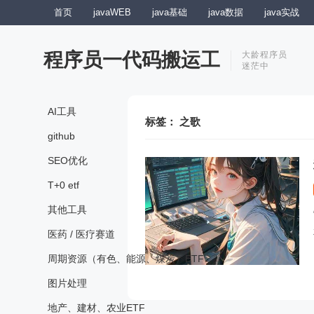
首页
javaWEB
java基础
java数据
java实战
程序员一代码搬运工
大龄程序员
迷茫中
AI工具
标签：
之歌
github
SEO优化
T+0 etf
其他工具
医药 / 医疗赛道
周期资源（有色、能源、煤炭）ETF
图片处理
地产、建材、农业ETF